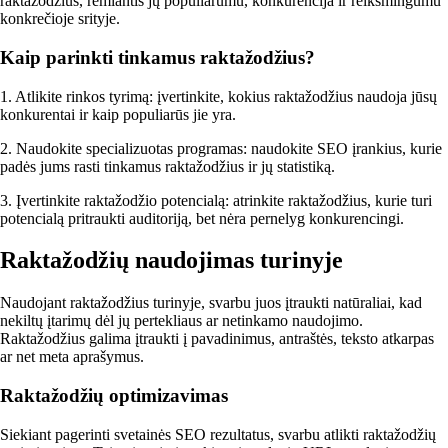
raktažodžius, remiantis jų populiarumu, konkurencija ir reikšmingumu
konkrečioje srityje.
Kaip parinkti tinkamus raktažodžius?
1. Atlikite rinkos tyrimą: įvertinkite, kokius raktažodžius naudoja jūsų
konkurentai ir kaip populiarūs jie yra.
2. Naudokite specializuotas programas: naudokite SEO įrankius, kurie
padės jums rasti tinkamus raktažodžius ir jų statistiką.
3. Įvertinkite raktažodžio potencialą: atrinkite raktažodžius, kurie turi
potencialą pritraukti auditoriją, bet nėra pernelyg konkurencingi.
Raktažodžių naudojimas turinyje
Naudojant raktažodžius turinyje, svarbu juos įtraukti natūraliai, kad
nekiltų įtarimų dėl jų pertekliaus ar netinkamo naudojimo.
Raktažodžius galima įtraukti į pavadinimus, antraštės, teksto atkarpas
ar net meta aprašymus.
Raktažodžių optimizavimas
Siekiant pagerinti svetainės SEO rezultatus, svarbu atlikti raktažodžių