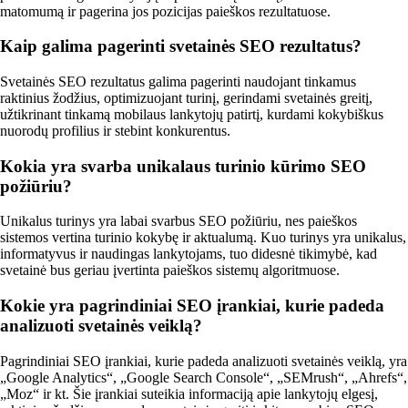
matomumą ir pagerina jos pozicijas paieškos rezultatuose.
Kaip galima pagerinti svetainės SEO rezultatus?
Svetainės SEO rezultatus galima pagerinti naudojant tinkamus
raktinius žodžius, optimizuojant turinį, gerindami svetainės greitį,
užtikrinant tinkamą mobilaus lankytojų patirtį, kurdami kokybiškus
nuorodų profilius ir stebint konkurentus.
Kokia yra svarba unikalaus turinio kūrimo SEO
požiūriu?
Unikalus turinys yra labai svarbus SEO požiūriu, nes paieškos
sistemos vertina turinio kokybę ir aktualumą. Kuo turinys yra unikalus,
informatyvus ir naudingas lankytojams, tuo didesnė tikimybė, kad
svetainė bus geriau įvertinta paieškos sistemų algoritmuose.
Kokie yra pagrindiniai SEO įrankiai, kurie padeda
analizuoti svetainės veiklą?
Pagrindiniai SEO įrankiai, kurie padeda analizuoti svetainės veiklą, yra
„Google Analytics“, „Google Search Console“, „SEMrush“, „Ahrefs“,
„Moz“ ir kt. Šie įrankiai suteikia informaciją apie lankytojų elgesį,