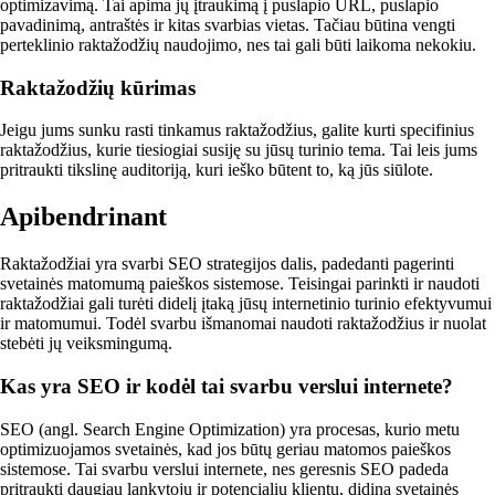
optimizavimą. Tai apima jų įtraukimą į puslapio URL, puslapio
pavadinimą, antraštės ir kitas svarbias vietas. Tačiau būtina vengti
perteklinio raktažodžių naudojimo, nes tai gali būti laikoma nekokiu.
Raktažodžių kūrimas
Jeigu jums sunku rasti tinkamus raktažodžius, galite kurti specifinius
raktažodžius, kurie tiesiogiai susiję su jūsų turinio tema. Tai leis jums
pritraukti tikslinę auditoriją, kuri ieško būtent to, ką jūs siūlote.
Apibendrinant
Raktažodžiai yra svarbi SEO strategijos dalis, padedanti pagerinti
svetainės matomumą paieškos sistemose. Teisingai parinkti ir naudoti
raktažodžiai gali turėti didelį įtaką jūsų internetinio turinio efektyvumui
ir matomumui. Todėl svarbu išmanomai naudoti raktažodžius ir nuolat
stebėti jų veiksmingumą.
Kas yra SEO ir kodėl tai svarbu verslui internete?
SEO (angl. Search Engine Optimization) yra procesas, kurio metu
optimizuojamos svetainės, kad jos būtų geriau matomos paieškos
sistemose. Tai svarbu verslui internete, nes geresnis SEO padeda
pritraukti daugiau lankytojų ir potencialių klientų, didina svetainės