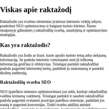
Viskas apie raktažodį
Raktažodis yra svarbus elementas įvairiose interneto veiklų srityse,
pradedant SEO optimizavimu ir baigiant turinio kūrimu. Šiame
straipsnyje gilinsimės į raktažodžių svarbą, naudojimą ir optimizavimo
strategijas.
Kas yra raktažodis?
Raktažodis yra žodis ar frazė, kurie aprašo turinio temą arba siekiamą
informaciją. Jis padeda interneto vartotojams rasti jů ieškomą
informaciją greičiau ir efektyviau. Teisingai parinkti raktažodžiai
padeda pagerinti internetinį turinį, padidinti jo matomumą ir pasiekti
tikslinę auditoriją.
Raktažodžių svarba SEO
SEO (paieškos sistemos optimizavimas) yra sritis, kurioje raktažodžiai
vaidina lemiamą vaidmenį. Teisingai parinkti ir naudoti raktažodžiai
padeda pagerinti svetainės pozicijas paieškos sistemoje, padidinti jos
srautą ir pagerinti konversijas. Todėl svarbu atidžiai atrinkti