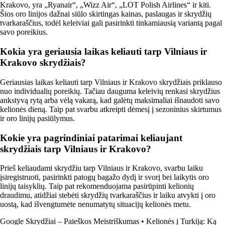
Krakovo, yra „Ryanair“, „Wizz Air“, „LOT Polish Airlines“ ir kiti.
Šios oro linijos dažnai siūlo skirtingas kainas, paslaugas ir skrydžių
tvarkaraščius, todėl keleiviai gali pasirinkti tinkamiausią variantą pagal
savo poreikius.
Kokia yra geriausia laikas keliauti tarp Vilniaus ir
Krakovo skrydžiais?
Geriausias laikas keliauti tarp Vilniaus ir Krakovo skrydžiais priklauso
nuo individualių poreikių. Tačiau dauguma keleivių renkasi skrydžius
ankstyvą rytą arba vėlą vakarą, kad galėtų maksimaliai išnaudoti savo
kelionės dieną. Taip pat svarbu atkreipti dėmesį į sezoninius skirtumus
ir oro linijų pasiūlymus.
Kokie yra pagrindiniai patarimai keliaujant
skrydžiais tarp Vilniaus ir Krakovo?
Prieš keliaudami skrydžiu tarp Vilniaus ir Krakovo, svarbu laiku
įsiregistruoti, pasirinkti patogų bagažo dydį ir svorį bei laikytis oro
linijų taisyklių. Taip pat rekomenduojama pasirūpinti kelionių
draudimu, atidžiai stebėti skrydžių tvarkaraščius ir laiku atvykti į oro
uostą, kad išvengtumėte nenumatytų situacijų kelionės metu.
Google Skrydžiai – Paieškos Meistriškumas
•
Kelionės į Turkiją: Ką