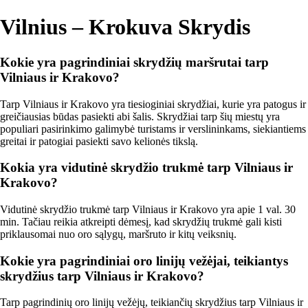
Vilnius – Krokuva Skrydis
Kokie yra pagrindiniai skrydžių maršrutai tarp
Vilniaus ir Krakovo?
Tarp Vilniaus ir Krakovo yra tiesioginiai skrydžiai, kurie yra patogus ir
greičiausias būdas pasiekti abi šalis. Skrydžiai tarp šių miestų yra
populiari pasirinkimo galimybė turistams ir verslininkams, siekiantiems
greitai ir patogiai pasiekti savo kelionės tikslą.
Kokia yra vidutinė skrydžio trukmė tarp Vilniaus ir
Krakovo?
Vidutinė skrydžio trukmė tarp Vilniaus ir Krakovo yra apie 1 val. 30
min. Tačiau reikia atkreipti dėmesį, kad skrydžių trukmė gali kisti
priklausomai nuo oro sąlygų, maršruto ir kitų veiksnių.
Kokie yra pagrindiniai oro linijų vežėjai, teikiantys
skrydžius tarp Vilniaus ir Krakovo?
Tarp pagrindinių oro linijų vežėjų, teikiančių skrydžius tarp Vilniaus ir