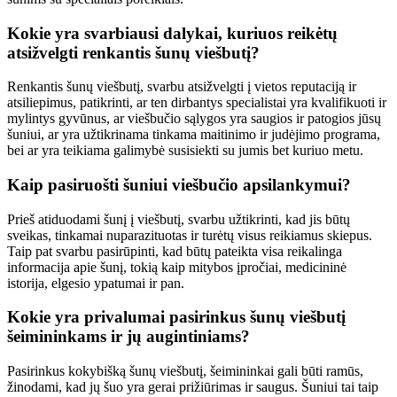
Kokie yra svarbiausi dalykai, kuriuos reikėtų
atsižvelgti renkantis šunų viešbutį?
Renkantis šunų viešbutį, svarbu atsižvelgti į vietos reputaciją ir
atsiliepimus, patikrinti, ar ten dirbantys specialistai yra kvalifikuoti ir
mylintys gyvūnus, ar viešbučio sąlygos yra saugios ir patogios jūsų
šuniui, ar yra užtikrinama tinkama maitinimo ir judėjimo programa,
bei ar yra teikiama galimybė susisiekti su jumis bet kuriuo metu.
Kaip pasiruošti šuniui viešbučio apsilankymui?
Prieš atiduodami šunį į viešbutį, svarbu užtikrinti, kad jis būtų
sveikas, tinkamai nuparazituotas ir turėtų visus reikiamus skiepus.
Taip pat svarbu pasirūpinti, kad būtų pateikta visa reikalinga
informacija apie šunį, tokią kaip mitybos įpročiai, medicininė
istorija, elgesio ypatumai ir pan.
Kokie yra privalumai pasirinkus šunų viešbutį
šeimininkams ir jų augintiniams?
Pasirinkus kokybišką šunų viešbutį, šeimininkai gali būti ramūs,
žinodami, kad jų šuo yra gerai prižiūrimas ir saugus. Šuniui tai taip