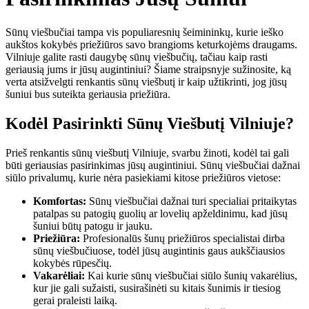
Sūnų viešbučiai tampa vis populiaresnių šeimininkų, kurie ieško
aukštos kokybės priežiūros savo brangioms keturkojėms draugams.
Vilniuje galite rasti daugybę sūnų viešbučių, tačiau kaip rasti
geriausią jums ir jūsų augintiniui? Šiame straipsnyje sužinosite, ką
verta atsižvelgti renkantis sūnų viešbutį ir kaip užtikrinti, jog jūsų
šuniui bus suteikta geriausia priežiūra.
Kodėl Pasirinkti Sūnų Viešbutį Vilniuje?
Prieš renkantis sūnų viešbutį Vilniuje, svarbu žinoti, kodėl tai gali
būti geriausias pasirinkimas jūsų augintiniui. Sūnų viešbučiai dažnai
siūlo privalumų, kurie nėra pasiekiami kitose priežiūros vietose:
Komfortas:
Sūnų viešbučiai dažnai turi specialiai pritaikytas
patalpas su patogių guolių ar lovelių apželdinimu, kad jūsų
šuniui būtų patogu ir jauku.
Priežiūra:
Profesionalūs šunų priežiūros specialistai dirba
sūnų viešbučiuose, todėl jūsų augintinis gaus aukščiausios
kokybės rūpesčių.
Vakarėliai:
Kai kurie sūnų viešbučiai siūlo šunių vakarėlius,
kur jie gali sužaisti, susirašinėti su kitais šunimis ir tiesiog
gerai praleisti laiką.