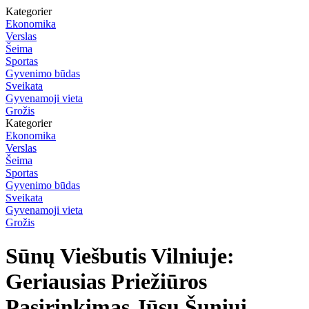
Kategorier
Ekonomika
Verslas
Šeima
Sportas
Gyvenimo būdas
Sveikata
Gyvenamoji vieta
Grožis
Kategorier
Ekonomika
Verslas
Šeima
Sportas
Gyvenimo būdas
Sveikata
Gyvenamoji vieta
Grožis
Sūnų Viešbutis Vilniuje:
Geriausias Priežiūros
Pasirinkimas Jūsų Šuniui