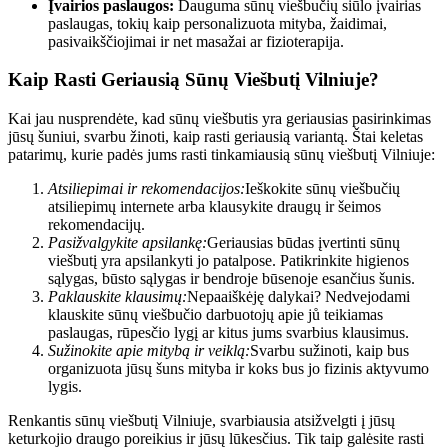
Įvairios paslaugos:
Dauguma sūnų viešbučių siūlo įvairias
paslaugas, tokių kaip personalizuota mityba, žaidimai,
pasivaikščiojimai ir net masažai ar fizioterapija.
Kaip Rasti Geriausią Sūnų Viešbutį Vilniuje?
Kai jau nusprendėte, kad sūnų viešbutis yra geriausias pasirinkimas
jūsų šuniui, svarbu žinoti, kaip rasti geriausią variantą. Štai keletas
patarimų, kurie padės jums rasti tinkamiausią sūnų viešbutį Vilniuje:
Atsiliepimai ir rekomendacijos:
Ieškokite sūnų viešbučių
atsiliepimų internete arba klausykite draugų ir šeimos
rekomendacijų.
Pasižvalgykite apsilankę:
Geriausias būdas įvertinti sūnų
viešbutį yra apsilankyti jo patalpose. Patikrinkite higienos
sąlygas, būsto sąlygas ir bendroje būsenoje esančius šunis.
Paklauskite klausimų:
Nepaaiškėję dalykai? Nedvejodami
klauskite sūnų viešbučio darbuotojų apie jů teikiamas
paslaugas, rūpesčio lygį ar kitus jums svarbius klausimus.
Sužinokite apie mitybą ir veiklą:
Svarbu sužinoti, kaip bus
organizuota jūsų šuns mityba ir koks bus jo fizinis aktyvumo
lygis.
Renkantis sūnų viešbutį Vilniuje, svarbiausia atsižvelgti į jūsų
keturkojio draugo poreikius ir jūsų lūkesčius. Tik taip galėsite rasti