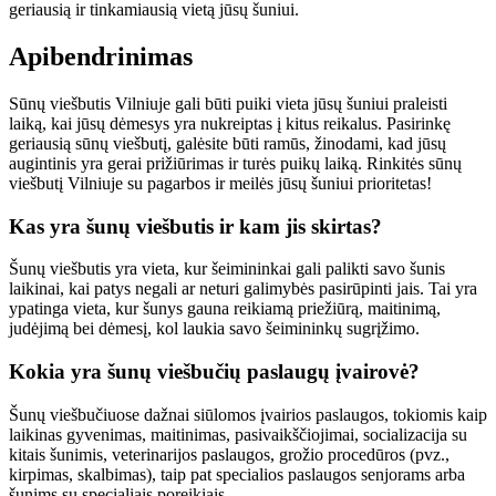
geriausią ir tinkamiausią vietą jūsų šuniui.
Apibendrinimas
Sūnų viešbutis Vilniuje gali būti puiki vieta jūsų šuniui praleisti
laiką, kai jūsų dėmesys yra nukreiptas į kitus reikalus. Pasirinkę
geriausią sūnų viešbutį, galėsite būti ramūs, žinodami, kad jūsų
augintinis yra gerai prižiūrimas ir turės puikų laiką. Rinkitės sūnų
viešbutį Vilniuje su pagarbos ir meilės jūsų šuniui prioritetas!
Kas yra šunų viešbutis ir kam jis skirtas?
Šunų viešbutis yra vieta, kur šeimininkai gali palikti savo šunis
laikinai, kai patys negali ar neturi galimybės pasirūpinti jais. Tai yra
ypatinga vieta, kur šunys gauna reikiamą priežiūrą, maitinimą,
judėjimą bei dėmesį, kol laukia savo šeimininkų sugrįžimo.
Kokia yra šunų viešbučių paslaugų įvairovė?
Šunų viešbučiuose dažnai siūlomos įvairios paslaugos, tokiomis kaip
laikinas gyvenimas, maitinimas, pasivaikščiojimai, socializacija su
kitais šunimis, veterinarijos paslaugos, grožio procedūros (pvz.,
kirpimas, skalbimas), taip pat specialios paslaugos senjorams arba
šunims su specialiais poreikiais.