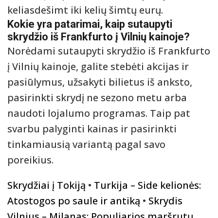
keliasdešimt iki kelių šimtų eurų.
Kokie yra patarimai, kaip sutaupyti
skrydžio iš Frankfurto į Vilnių kainoje?
Norėdami sutaupyti skrydžio iš Frankfurto
į Vilnių kainoje, galite stebėti akcijas ir
pasiūlymus, užsakyti bilietus iš anksto,
pasirinkti skrydį ne sezono metu arba
naudoti lojalumo programas. Taip pat
svarbu palyginti kainas ir pasirinkti
tinkamiausią variantą pagal savo
poreikius.
Skrydžiai į Tokiją
•
Turkija – Side kelionės:
Atostogos po saule ir antiką
•
Skrydis
Vilnius – Milanas: Populiarios maršrutų