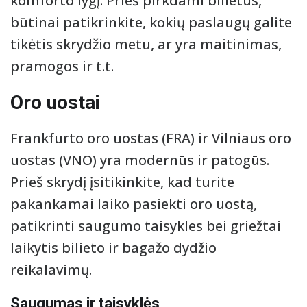
komforto lygį. Prieš pirkdami bilietus,
būtinai patikrinkite, kokių paslaugų galite
tikėtis skrydžio metu, ar yra maitinimas,
pramogos ir t.t.
Oro uostai
Frankfurto oro uostas (FRA) ir Vilniaus oro
uostas (VNO) yra modernūs ir patogūs.
Prieš skrydį įsitikinkite, kad turite
pakankamai laiko pasiekti oro uostą,
patikrinti saugumo taisykles bei griežtai
laikytis bilieto ir bagažo dydžio
reikalavimų.
Saugumas ir taisyklės