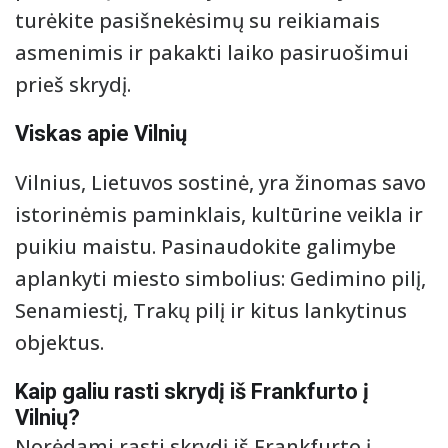
turėkite pasišnekėsimų su reikiamais
asmenimis ir pakakti laiko pasiruošimui
prieš skrydį.
Viskas apie Vilnių
Vilnius, Lietuvos sostinė, yra žinomas savo
istorinėmis paminklais, kultūrine veikla ir
puikiu maistu. Pasinaudokite galimybe
aplankyti miesto simbolius: Gedimino pilį,
Senamiestį, Trakų pilį ir kitus lankytinus
objektus.
Kaip galiu rasti skrydį iš Frankfurto į
Vilnių?
Norėdami rasti skrydį iš Frankfurto į