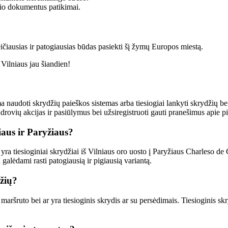
io dokumentus patikimai.
reičiausias ir patogiausias būdas pasiekti šį žymų Europos miestą.
 Vilniaus jau šiandien!
a naudoti skrydžių paieškos sistemas arba tiesiogiai lankyti skrydžių ben
ndrovių akcijas ir pasiūlymus bei užsiregistruoti gauti pranešimus apie p
iaus ir Paryžiaus?
 yra tiesioginiai skrydžiai iš Vilniaus oro uosto į Paryžiaus Charleso de
galėdami rasti patogiausią ir pigiausią variantą.
yžių?
aršruto bei ar yra tiesioginis skrydis ar su persėdimais. Tiesioginis skr