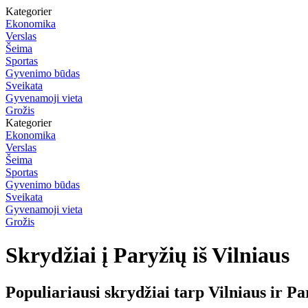
Kategorier
Ekonomika
Verslas
Šeima
Sportas
Gyvenimo būdas
Sveikata
Gyvenamoji vieta
Grožis
Kategorier
Ekonomika
Verslas
Šeima
Sportas
Gyvenimo būdas
Sveikata
Gyvenamoji vieta
Grožis
Skrydžiai į Paryžių iš Vilniaus
Populiariausi skrydžiai tarp Vilniaus ir Pa