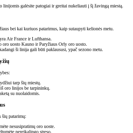
linijomis galėsite patogiai ir greitai nukeliauti į šį žavingą miestą.
yžiaus bei kai kuriuos patarimus, kaip sutaupyti kelionės metu.
 yra Air France ir Lufthansa.
io oro uosto Kauno ir Paryžiaus Orly oro uosto.
kadangi ši linija gali būti paklaususi, ypač sezono metu.
yžių
mybes:
rydžiui tarp šių miestų.
 iš oro linijos be tarpininkų.
paketą su nuolaidomis.
aus
s šių patarimų:
umėte nesusipratimų oro uoste.
eltumėte nereikalingo streso.