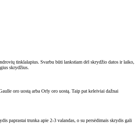
drovių tinklalapius. Svarbu būti lankstiam dėl skrydžio datos ir laiko,
igius skrydžius.
 Gaulle oro uostą arba Orly oro uostą. Taip pat keleiviai dažnai
ydis paprastai trunka apie 2-3 valandas, o su persėdimais skrydis gali