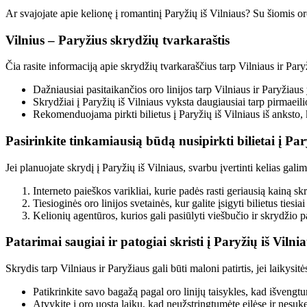
Ar svajojate apie kelionę į romantinį Paryžių iš Vilniaus? Su šiomis oro 
Vilnius – Paryžius skrydžių tvarkaraštis
Čia rasite informaciją apie skrydžių tvarkaraščius tarp Vilniaus ir Par
Dažniausiai pasitaikančios oro linijos tarp Vilniaus ir Paryžiaus
Skrydžiai į Paryžių iš Vilniaus vyksta daugiausiai tarp pirmaeil
Rekomenduojama pirkti bilietus į Paryžių iš Vilniaus iš anksto, 
Pasirinkite tinkamiausią būdą nusipirkti bilietai į Par
Jei planuojate skrydį į Paryžių iš Vilniaus, svarbu įvertinti kelias gali
Interneto paieškos varikliai, kurie padės rasti geriausią kainą sk
Tiesioginės oro linijos svetainės, kur galite įsigyti bilietus tiesiai
Kelionių agentūros, kurios gali pasiūlyti viešbučio ir skrydžio 
Patarimai saugiai ir patogiai skristi į Paryžių iš Vilni
Skrydis tarp Vilniaus ir Paryžiaus gali būti maloni patirtis, jei laikysitė
Patikrinkite savo bagažą pagal oro linijų taisykles, kad išvengt
Atvykite į oro uostą laiku, kad neužstringtumėte eilėse ir nesuk