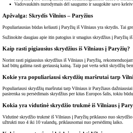
Vadovaukitės nurodymais dėl saugumo ir saugokite savo keleiv
Apžvalga: Skrydis Vilnius – Paryžius
Populiariausias būdas keliauti į Paryžių iš Vilniaus yra skrydis. Tai g
Sužinokite daugiau apie itin patogius ir smagius skrydžius į Paryžių iš
Kaip rasti pigiausius skrydžius iš Vilniaus į Paryžių?
Norint rasti pigiausius skrydžius iš Vilniaus į Paryžių, rekomenduojam
kad būtų galima rasti geriausią kainą. Taip pat verta sekti skrydžių be
Kokie yra populiariausi skrydžių maršrutai tarp Viln
Populiariausi skrydžių maršrutai tarp Vilniaus ir Paryžiaus dažniausiai
pasirenka su persėdimais skrydžius per kitas Europos šalis, tokiu būdu 
Kokia yra vidutinė skrydžio trukmė iš Vilniaus į Par
Vidutinė skrydžio trukmė iš Vilniaus į Paryžių priklauso nuo skrydžio m
užtrukti nuo 4 iki 10 valandų, priklausomai nuo persėdimų laiko.