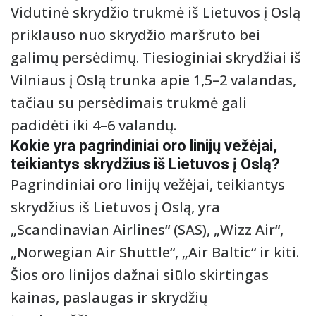
Vidutinė skrydžio trukmė iš Lietuvos į Oslą
priklauso nuo skrydžio maršruto bei
galimų persėdimų. Tiesioginiai skrydžiai iš
Vilniaus į Oslą trunka apie 1,5–2 valandas,
tačiau su persėdimais trukmė gali
padidėti iki 4–6 valandų.
Kokie yra pagrindiniai oro linijų vežėjai,
teikiantys skrydžius iš Lietuvos į Oslą?
Pagrindiniai oro linijų vežėjai, teikiantys
skrydžius iš Lietuvos į Oslą, yra
„Scandinavian Airlines“ (SAS), „Wizz Air“,
„Norwegian Air Shuttle“, „Air Baltic“ ir kiti.
Šios oro linijos dažnai siūlo skirtingas
kainas, paslaugas ir skrydžių