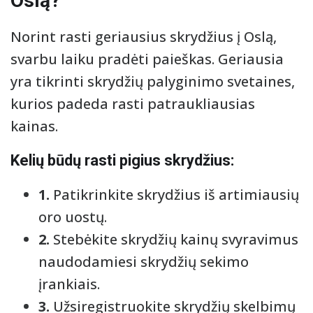
Oslą?
Norint rasti geriausius skrydžius į Oslą,
svarbu laiku pradėti paieškas. Geriausia
yra tikrinti skrydžių palyginimo svetaines,
kurios padeda rasti patraukliausias
kainas.
Kelių būdų rasti pigius skrydžius:
1.
Patikrinkite skrydžius iš artimiausių
oro uostų.
2.
Stebėkite skrydžių kainų svyravimus
naudodamiesi skrydžių sekimo
įrankiais.
3.
Užsiregistruokite skrydžių skelbimų