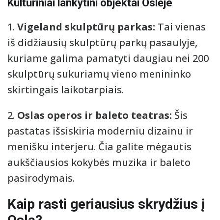
Kultūriniai lankytini objektai Oslėje
1.
Vigeland skulptūrų parkas:
Tai vienas
iš didžiausių skulptūrų parkų pasaulyje,
kuriame galima pamatyti daugiau nei 200
skulptūrų sukuriamų vieno menininko
skirtingais laikotarpiais.
2.
Oslas operos ir baleto teatras:
Šis
pastatas išsiskiria moderniu dizainu ir
menišku interjeru. Čia galite mėgautis
aukščiausios kokybės muzika ir baleto
pasirodymais.
Kaip rasti geriausius skrydžius į