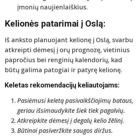
įmonių naujienlaiškius.
Kelionės patarimai į Oslą:
Iš anksto planuojant kelionę į Oslą, svarbu
atkreipti dėmesį į orų prognozę, vietinius
papročius bei renginių kalendorių, kad
būtų galima patogiai ir patyrę kelionę.
Keletas rekomendacijų keliautojams:
Pasiėmusi keletą pasivaikščiojimų bataus,
geriau išsimaudykite šiek tiek pagalvių.
Atkreipkite dėmesį į degalų kelio žēlinį.
Būtinai pasiveržkite saugos diržus.