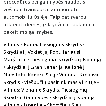
procedūros bei galimybės naudotis
viešuoju transportu ar nuomotu
automobiliu Oslėje. Taip pat svarbu
atkreipti dėmesį į skrydžio atšaukimo ar
pakeitimo galimybes.
Vilnius – Roma: Tiesioginis Skrydis
•
Skrydžiai į Vokietiją: Populiariausi
Maršrutai
•
Tiesioginiai skrydžiai į Ispaniją
•
Skrydžiai į Gran Kanariją: Kelionė į
Nuostabų Kanarų Salą
•
Vilnius – Krokuva
Skrydis
•
Viešbučių pasirinkimas Vilniuje
•
Vilnius: Viename Skrydis, Tiesioginių
Skrydžių Galimybės
•
Skrydžiai į Ispaniją:
Vilnius – Ispanija – Skrydžiai
•
Sielų