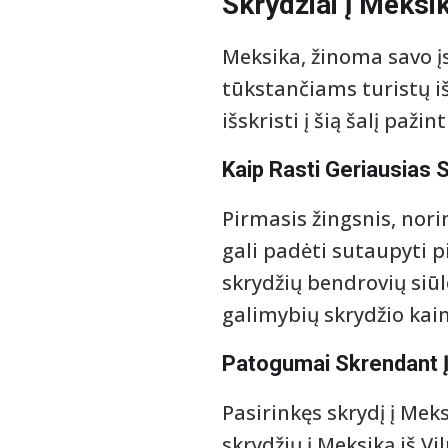
Skrydžiai į Meksik
Meksika, žinoma savo įs
tūkstančiams turistų iš
išskristi į šią šalį pažint
Kaip Rasti Geriausias 
Pirmasis žingsnis, norin
gali padėti sutaupyti pi
skrydžių bendrovių siūl
galimybių skrydžio kai
Patogumai Skrendant 
Pasirinkęs skrydį į Me
skrydžių į Meksiką iš V