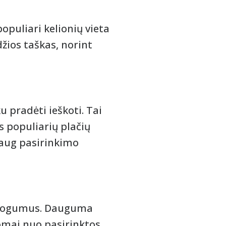
opuliari kelionių vieta
džios taškas, norint
u pradėti ieškoti. Tai
as populiarių plačių
 daug pasirinkimo
 patogumus. Dauguma
somai nuo pasirinktos