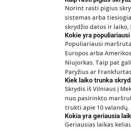
Norint rasti pigius skr
sistemas arba tiesiogia
skrydžio datos ir laiko,
Kokie yra populiariausi
Populiariausi maršrutai
Europos arba Amerikos 
Niujorkas. Taip pat gal
Paryžius ar Frankfurtas
Kiek laiko trunka skryd
Skrydis iš Vilniaus į M
nuo pasirinkto maršruto
trukti apie 10 valandų.
Kokia yra geriausia laik
Geriausias laikas keliau