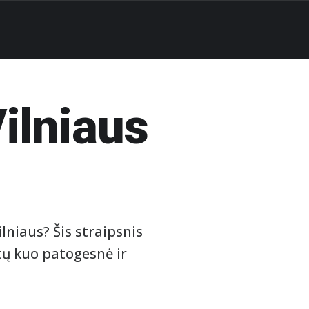
Vilniaus
ilniaus? Šis straipsnis
tų kuo patogesnė ir