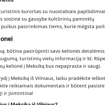
uristinis kurortas su nuostabiais paplūdimia
ies sostinė su gausybe kultūrinių paminklų
 puikus pasirinkimas tiems, kurie mėgsta poil
ionei
ką, būtina pasirūpinti savo kelionės detalėmis
saugumą, turistinių vietų informaciją ir kt. R
ūsų kelionė į Meksiką bus nepaprasta ir saugi.
rydį į Meksiką iš Vilniaus, laiku pradėkite ieško
kite reikiamais dokumentais ir būtent pasiste
 ir įsimintina!
žius į Meksiką iš Vilniaus?