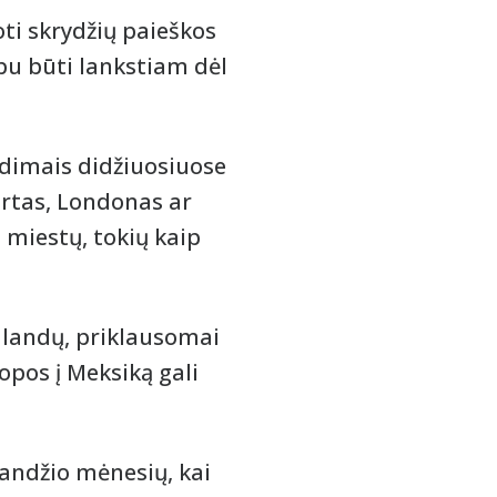
oti skrydžių paieškos
rbu būti lankstiam dėl
ėdimais didžiuosiuose
urtas, Londonas ar
s miestų, tokių kaip
valandų, priklausomai
opos į Meksiką gali
alandžio mėnesių, kai