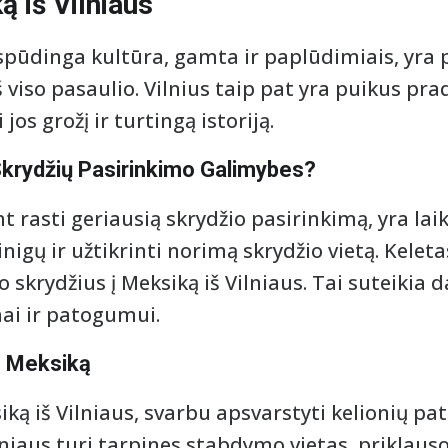
ą iš Vilniaus
pūdinga kultūra, gamta ir paplūdimiais, yra p
 viso pasaulio. Vilnius taip pat yra puikus pra
i jos grožį ir turtingą istoriją.
Skrydžių Pasirinkimo Galimybes?
t rasti geriausią skrydžio pasirinkimą, yra laik
nigų ir užtikrinti norimą skrydžio vietą. Kelet
o skrydžius į Meksiką iš Vilniaus. Tai suteikia
nai ir patogumui.
Į Meksiką
ksiką iš Vilniaus, svarbu apsvarstyti kelionių
ilniaus turi tarpines stabdymo vietas, priklau