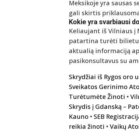
Meksikoje yra sausas se
gali skirtis priklausom
Kokie yra svarbiausi do
Keliaujant iš Vilniaus į 
patartina turėti bilietu
aktualią informaciją ap
pasikonsultavus su am
Skrydžiai iš Rygos oro 
Sveikatos Gerinimo Ato
Turėtumėte Žinoti
•
Vi
Skrydis į Gdanską – Pat
Kauno
•
SEB Registracij
reikia žinoti
•
Vaikų Ato