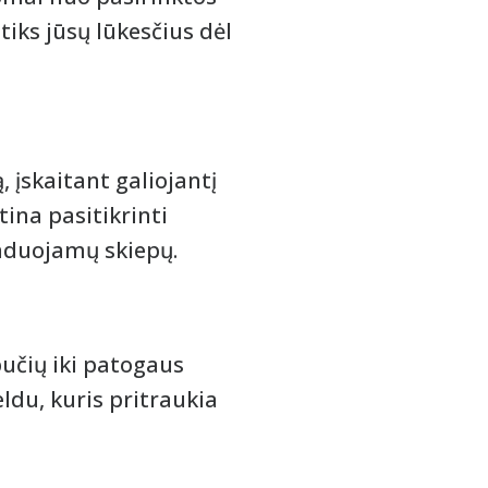
itiks jūsų lūkesčius dėl
įskaitant galiojantį
ina pasitikrinti
enduojamų skiepų.
učių iki patogaus
ldu, kuris pritraukia