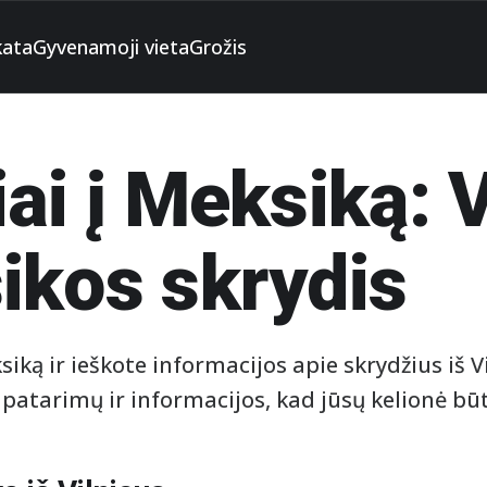
kata
Gyvenamoji vieta
Grožis
ai į Meksiką: 
ikos skrydis
siką ir ieškote informacijos apie skrydžius iš V
patarimų ir informacijos, kad jūsų kelionė bū