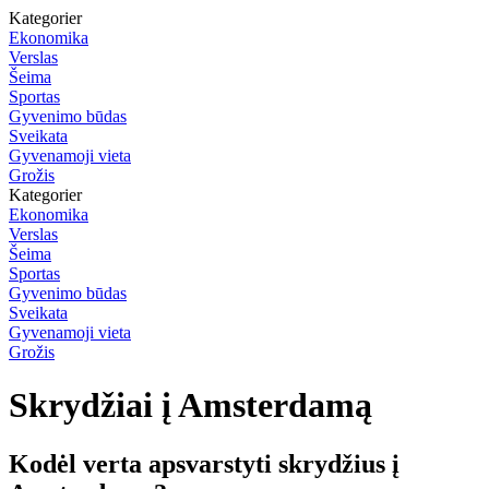
Kategorier
Ekonomika
Verslas
Šeima
Sportas
Gyvenimo būdas
Sveikata
Gyvenamoji vieta
Grožis
Kategorier
Ekonomika
Verslas
Šeima
Sportas
Gyvenimo būdas
Sveikata
Gyvenamoji vieta
Grožis
Skrydžiai į Amsterdamą
Kodėl verta apsvarstyti skrydžius į