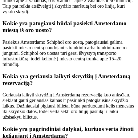
trunka apie 2 valandas, o iš Kauno – apie 2 valandas ir 30 minučių.
Taip pat reikia atsižvelgti į skrydžio maršrutą bei oro liniją, kuri
vykdo skrydį.
Kokie yra patogiausi būdai pasiekti Amsterdamo
miestą iš oro uosto?
Pasiekus Amsterdamo Schiphol oro uostą, patogiausiai galima
pasiekti miesto centrą naudojantis traukiniu arba traukiniu-metro
jungtimi. Schiphol oro uostas turi gerai išvystytą transporto
infrastruktūrą, todėl kelionė į miesto centrą trunka apie 15–20
minučių.
Kokia yra geriausia laikyti skrydžių į Amsterdamą
rezervaciją?
Geriausia laikyti skrydžių į Amsterdamą rezervaciją kuo anksčiau,
siekiant gauti geriausias kainas ir pasirinkti patogiausius skrydžio
laikus. Dažniausiai pigiausi bilietai būna parduodami kelis mėnesius
iki skrydžio datos, todėl verta sekti oro linijų pasiūlą ir laiku
užsisakyti bilietus.
Kokie yra pagrindiniai dalykai, kuriuos verta žinoti
keliaujant į Amsterdamą?