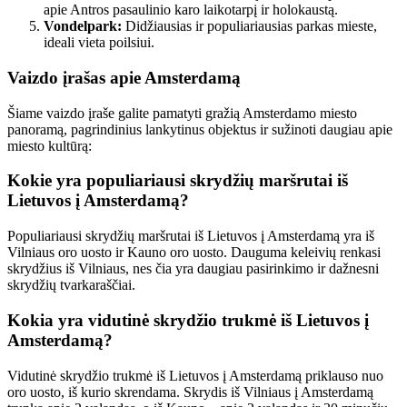
apie Antros pasaulinio karo laikotarpį ir holokaustą.
Vondelpark:
Didžiausias ir populiariausias parkas mieste,
ideali vieta poilsiui.
Vaizdo įrašas apie Amsterdamą
Šiame vaizdo įraše galite pamatyti gražią Amsterdamo miesto
panoramą, pagrindinius lankytinus objektus ir sužinoti daugiau apie
miesto kultūrą:
Kokie yra populiariausi skrydžių maršrutai iš
Lietuvos į Amsterdamą?
Populiariausi skrydžių maršrutai iš Lietuvos į Amsterdamą yra iš
Vilniaus oro uosto ir Kauno oro uosto. Dauguma keleivių renkasi
skrydžius iš Vilniaus, nes čia yra daugiau pasirinkimo ir dažnesni
skrydžių tvarkaraščiai.
Kokia yra vidutinė skrydžio trukmė iš Lietuvos į
Amsterdamą?
Vidutinė skrydžio trukmė iš Lietuvos į Amsterdamą priklauso nuo
oro uosto, iš kurio skrendama. Skrydis iš Vilniaus į Amsterdamą