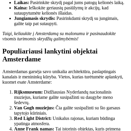
Laikas:
Pasirinkite skrydį pagal jums patogų kelionės laiką.
Kaina:
Ieškokite geriausių pasiūlymų ir akcijų, kad
sutaupytumėte kelionės išlaidas.
Jungiamasis skrydis:
Pasirinkdami skrydį su jungimais,
galite taip pat sutaupyti.
Taigi, keliaukite į Amsterdamą su malonumu ir pasinaudokite
visomis turimomis skrydžių galimybėmis!
Populiariausi lankytini objektai
Amsterdame
Amsterdamas garsėja savo unikalia architektūra, paslaptingais
kanalais ir menininkų kūryba. Vietos, kurias turėtumėte aplankyti,
kuomet esate Amsterdame:
Rijksmuseum:
Didžiausias Nyderlandų nacionalinis
muziejus, kuriame galite susipažinti su daugybe meno
šedevrų.
Van Gogh muziejus:
Čia galite susipažinti su šio garsaus
tapytojo kūriniais.
Red Light District:
Unikalus rajonas, kuriam būdinga
ypatinga atmosfera.
Anne Frank namas:
Tai istorinis objektas, kuris primena