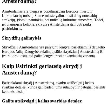
Amsterdamą?
Amsterdamas yra vienas iš populiariausių Europos miestų ir
lankomiausių turistų. Šiame mieste galima rasti daug nuostabių
atrakcijų, įdomių paminklų, bei unikalią kultūrinę atmosferą. Todėl,
jei planuojate kelionę, skrydis į Amsterdamą gali būti puiki
pasirinkimas.
Skrydžių galimybės
Skrydžiai į Amsterdamą yra palyginti lengvai pasiekiami iš daugelio
Europos šalių. Daugybė avialinijų siūlo skrydžius į Amsterdamą iš
įvairių oro uostų, tad galite lengvai rasti tinkamiausią variantą.
Kaip išsirinkti geriausią skrydį į
Amsterdamą?
Pasirinkdami skrydį į Amsterdamą, svarbu atsižvelgti į kelias
svarbias detales, kurios gali padėti jums sutaupyti ir patogiai pasiekti
kelionės tikslą.
Galite atsižvelgti į kelias svarbias detales: