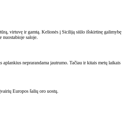
ltūrą, virtuvę ir gamtą. Kelionės į Siciliją siūlo išskirtinę galimybę
e nuostabioje saloje.
ms aplankius neprarandama jautrumo. Tačiau ir kitais metų laikais
š įvairių Europos šalių oro uostų.