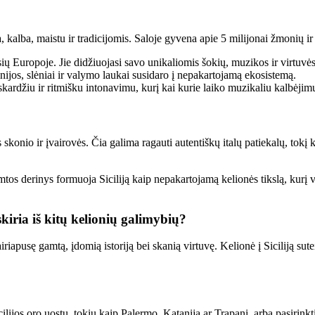
ra, kalba, maistu ir tradicijomis. Saloje gyvena apie 5 milijonai žmonių i
ų Europoje. Jie didžiuojasi savo unikaliomis šokių, muzikos ir virtuvės
 linijos, slėniai ir valymo laukai susidaro į nepakartojamą ekosistemą.
 skardžiu ir ritmišku intonavimu, kurį kai kurie laiko muzikaliu kalbėjim
skonio ir įvairovės. Čia galima ragauti autentiškų italų patiekalų, tokį ka
s gamtos derinys formuoja Siciliją kaip nepakartojamą kelionės tikslą, ku
skiria iš kitų kelionių galimybių?
įvairiapusę gamtą, įdomią istoriją bei skanią virtuvę. Kelionė į Siciliją s
icilijos oro uostų, tokių kaip Palermo, Katanija ar Trapani, arba pasirinkti