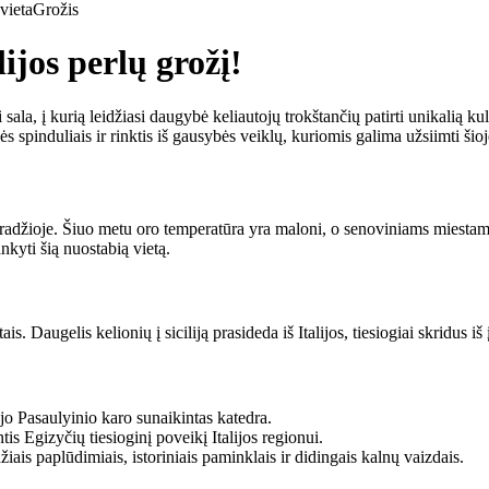
vieta
Grožis
lijos perlų grožį!
si sala, į kurią leidžiasi daugybė keliautojų trokštančių patirti unikalią ku
ės spinduliais ir rinktis iš gausybės veiklų, kuriomis galima užsiimti šioj
os pradžioje. Šiuo metu oro temperatūra yra maloni, o senoviniams miesta
ankyti šią nuostabią vietą.
ais. Daugelis kelionių į siciliją prasideda iš Italijos, tiesiogiai skridus i
ojo Pasaulyinio karo sunaikintas katedra.
is Egizyčių tiesioginį poveikį Italijos regionui.
ais paplūdimiais, istoriniais paminklais ir didingais kalnų vaizdais.