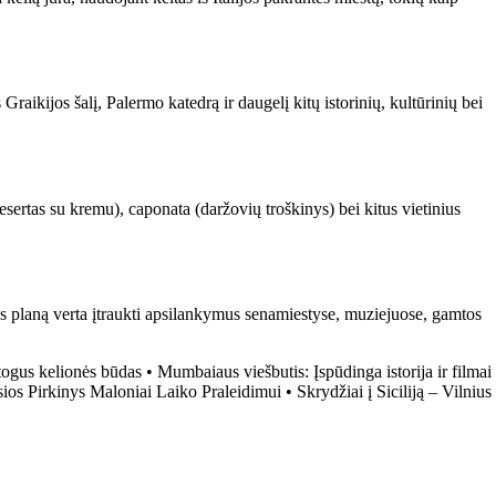
raikijos šalį, Palermo katedrą ir daugelį kitų istorinių, kultūrinių bei
 (desertas su kremu), caponata (daržovių troškinys) bei kitus vietinius
onės planą verta įtraukti apsilankymus senamiestyse, muziejuose, gamtos
atogus kelionės būdas
•
Mumbaiaus viešbutis: Įspūdinga istorija ir filmai
sios Pirkinys Maloniai Laiko Praleidimui
•
Skrydžiai į Siciliją – Vilnius