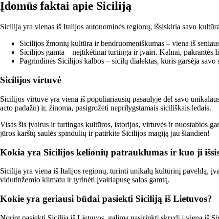
Įdomūs faktai apie Siciliją
Sicilija yra vienas iš Italijos autonominės regionų, išsiskiria savo kultū
Sicilijos žmonių kultūra ir bendruomeniškumas – viena iš seniausi
Sicilijos gamta – neįtikėtinai turtinga ir įvairi. Kalnai, pakrantės
Pagrindinės Sicilijos kalbos – sicilų dialektas, kuris garsėja savo
Sicilijos virtuvė
Sicilijos virtuvė yra viena iš populiariausių pasaulyje dėl savo unikalaus 
acto padažu) ir, žinoma, pasigrožėti neprilygstamais siciliškais ledais.
Visas šis įvairus ir turtingas kultūros, istorijos, virtuvės ir nuostabio
jūros karštų saulės spindulių ir patirkite Sicilijos magiją jau šiandien!
Kokia yra Sicilijos kelionių patrauklumas ir kuo ji išsi
Sicilija yra viena iš Italijos regionų, turinti unikalų kultūrinį paveldą, 
vidutinžemio klimatu ir tyrinėti įvairiapusę salos gamtą.
Kokie yra geriausi būdai pasiekti Siciliją iš Lietuvos?
Norint pasiekti Siciliją iš Lietuvos, galima pasirinkti skrydį į vieną iš S