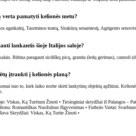
ką verta pamatyti kelionės metu?
nos ugnikalnį, Taorminos teatrą, Sirakūzų senamiestį, Agrigento senovės G
uti lankantis šioje Italijos saloje?
tiekalais. Būtina paragauti siciliškų picų, granita (ledų gėrimas), cannoli
ėtų įtraukti į kelionės planą?
usomai nuo to, kiek laiko norite skirti lankytinų objektų apžiūrai. Keli
e.
oje: Viskas, Ką Turėtum Žinoti
•
Tiesioginiai skrydžiai iš Palangos – P
lionu: Romantiškas Nuožulnus Išgyvenimas
•
Futbolo Vartai: Svarbiau
šuva Skrydžiai: Viskas, Ką Turite Žinoti
•