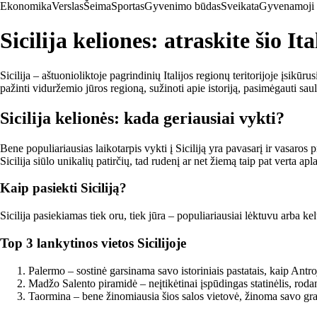
Ekonomika
Verslas
Šeima
Sportas
Gyvenimo būdas
Sveikata
Gyvenamoji 
Sicilija keliones: atraskite šio Ita
Sicilija – aštuonioliktoje pagrindinių Italijos regionų teritorijoje įsikūru
pažinti viduržemio jūros regioną, sužinoti apie istoriją, pasimėgauti saul
Sicilija kelionės: kada geriausiai vykti?
Bene populiariausias laikotarpis vykti į Siciliją yra pavasarį ir vasar
Sicilija siūlo unikalių patirčių, tad rudenį ar net žiemą taip pat verta apl
Kaip pasiekti Siciliją?
Sicilija pasiekiamas tiek oru, tiek jūra – populiariausiai lėktuvu arba kelt
Top 3 lankytinos vietos Sicilijoje
Palermo – sostinė garsinama savo istoriniais pastatais, kaip Antr
Madžo Salento piramidė – neįtikėtinai įspūdingas statinėlis, rodant
Taormina – bene žinomiausia šios salos vietovė, žinoma savo graži