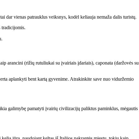
r tai dar vienas patrauklus veiksnys, kodėl keliauja nemaža dalis turistų.
 tradicijomis.
u.
ip arancini (rižių rutuliukai su įvairiais įdariais), caponata (daržovės su
rį verta aplankyti bent kartą gyvenime. Atrakinkite save nuo viduržemio
uteikia galimybę pamatyti įvairių civilizacijų paliktus paminklus, mėgautis
 kelią jūra, naudojant keltas iš Italijos pakrantės miestų, tokių kaip