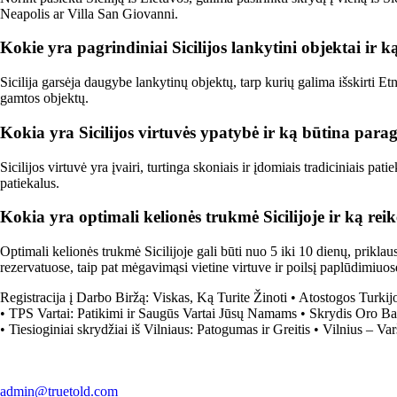
Neapolis ar Villa San Giovanni.
Kokie yra pagrindiniai Sicilijos lankytini objektai ir 
Sicilija garsėja daugybe lankytinų objektų, tarp kurių galima išskirti Et
gamtos objektų.
Kokia yra Sicilijos virtuvės ypatybė ir ką būtina paraga
Sicilijos virtuvė yra įvairi, turtinga skoniais ir įdomiais tradiciniais pa
patiekalus.
Kokia yra optimali kelionės trukmė Sicilijoje ir ką reik
Optimali kelionės trukmė Sicilijoje gali būti nuo 5 iki 10 dienų, prikla
rezervatuose, taip pat mėgavimąsi vietine virtuve ir poilsį paplūdimiuos
Registracija į Darbo Biržą: Viskas, Ką Turite Žinoti
•
Atostogos Turkij
•
TPS Vartai: Patikimi ir Saugūs Vartai Jūsų Namams
•
Skrydis Oro Ba
•
Tiesioginiai skrydžiai iš Vilniaus: Patogumas ir Greitis
•
Vilnius – Var
admin@truetold.com