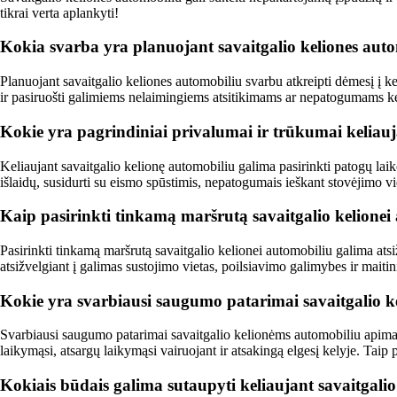
tikrai verta aplankyti!
Kokia svarba yra planuojant savaitgalio keliones aut
Planuojant savaitgalio keliones automobiliu svarbu atkreipti dėmesį į ke
ir pasiruošti galimiems nelaimingiems atsitikimams ar nepatogumams k
Kokie yra pagrindiniai privalumai ir trūkumai keliauj
Keliaujant savaitgalio kelionę automobiliu galima pasirinkti patogų laiko
išlaidų, susidurti su eismo spūstimis, nepatogumais ieškant stovėjimo 
Kaip pasirinkti tinkamą maršrutą savaitgalio kelionei
Pasirinkti tinkamą maršrutą savaitgalio kelionei automobiliu galima atsižv
atsižvelgiant į galimas sustojimo vietas, poilsiavimo galimybes ir mait
Kokie yra svarbiausi saugumo patarimai savaitgalio 
Svarbiausi saugumo patarimai savaitgalio kelionėms automobiliu apima 
laikymąsi, atsargų laikymąsi vairuojant ir atsakingą elgesį kelyje. Taip
Kokiais būdais galima sutaupyti keliaujant savaitgali