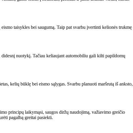
ų eismo taisykles bei saugumą. Taip pat svarbu įvertinti kelionės trukmę
ti didesnį nuotykį. Tačiau keliaujant automobiliu gali kilti papildomų
 vietas, kelių būklę bei eismo sąlygas. Svarbu planuoti maršrutą iš anksto,
vimo principų laikymąsi, saugos diržų naudojimą, važiavimo greičio
rėti pagalbą greitai pasiekti.