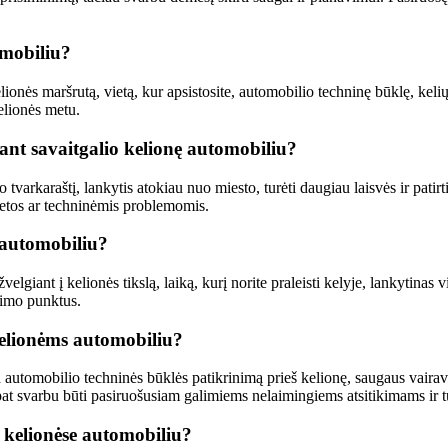
omobiliu?
lionės maršrutą, vietą, kur apsistosite, automobilio techninę būklę, keli
elionės metu.
ant savaitgalio kelionę automobiliu?
 tvarkaraštį, lankytis atokiau nuo miesto, turėti daugiau laisvės ir patir
vietos ar techninėmis problemomis.
 automobiliu?
elgiant į kelionės tikslą, laiką, kurį norite praleisti kelyje, lankytinas
inimo punktus.
kelionėms automobiliu?
automobilio techninės būklės patikrinimą prieš kelionę, saugaus vaira
 pat svarbu būti pasiruošusiam galimiems nelaimingiems atsitikimams ir tu
o kelionėse automobiliu?