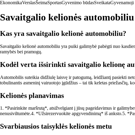
Ekonomika
Verslas
Šeima
Sportas
Gyvenimo būdas
Sveikata
Gyvenamoji 
Savaitgalio kelionės automobiliu
Kas yra savaitgalio kelionė automobiliu?
Savaitgalio kelionė automobiliu yra puiki galimybė pabėgti nuo kasdienių 
ramybės bei pramogų.
Kodėl verta išsirinkti savaitgalio kelionę a
Automobilis suteikia didžiulę laisvę ir patogumą, leidžiantį pasiekti ne
tobulinantis asmeninį vairuotojo įgūdžius – tai tik keletas priežasčių, ko
Kelionės planavimas
1. *Pasirinkite maršrutą*, atsižvelgiant į jūsų pageidavimus ir galimybe
nenusiviltumėte.4. *Užsirezervuokite apgyvendinimą* iš anksto.5. *Pasi
Svarbiausios taisyklės kelionės metu