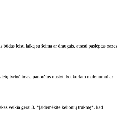
 būdas leisti laiką su šeima ar draugais, atrasti paslėptas oazes
ų vietų tyrinėjimas, panorėjus nustoti bet kuriam malonumui ar
viskas veikia gerai.3. *Įsidėmėkite kelionių trukmę*, kad