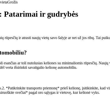
vieta
Grožis
: Patarimai ir gudrybės
rūpesčių ir atrasti naujų vietų savo šalyje ar net už jos ribų. Tai puikus
utomobiliu?
toli esančias ar toli nutolusias keliones su minimaliomis rūpesčių. Nauj
dėl verta išsirinkti savaitgalio kelionę automobiliu.
s.2. *Patikrinkite transporto priemonę* prieš kelionę, įsitikinkite, kad 
ruoškite svečiai* pagal oro sąlygas ir vietovę, kur kelionė vyks.