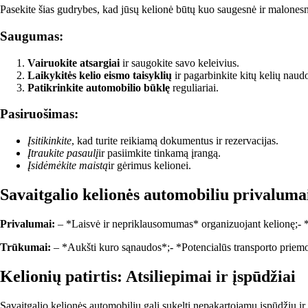
Pasekite šias gudrybes, kad jūsų kelionė būtų kuo saugesnė ir malones
Saugumas:
Vairuokite atsargiai
ir saugokite savo keleivius.
Laikykitės kelio eismo taisyklių
ir pagarbinkite kitų kelių naudo
Patikrinkite automobilio būklę
reguliariai.
Pasiruošimas:
Įsitikinkite
, kad turite reikiamą dokumentus ir rezervacijas.
Įtraukite pasaulį
ir pasiimkite tinkamą įrangą.
Įsidėmėkite maistą
ir gėrimus kelionei.
Savaitgalio kelionės automobiliu privaluma
Privalumai:
– *Laisvė ir nepriklausomumas* organizuojant kelionę;- *
Trūkumai:
– *Aukšti kuro sąnaudos*;- *Potencialūs transporto priem
Kelionių patirtis: Atsiliepimai ir įspūdžiai
Savaitgalio kelionės automobiliu gali sukelti nepakartojamų įspūdžių ir p