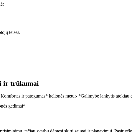
nė:
tojų teises.
i ir trūkumai
Komfortas ir patogumas* kelionės metu;- *Galimybė lankytis atokiau e
onės gedimai*.
risiminimų, tačiau svarbu dėmesį skirti saugai ir planavimui. Pasiruošę vi