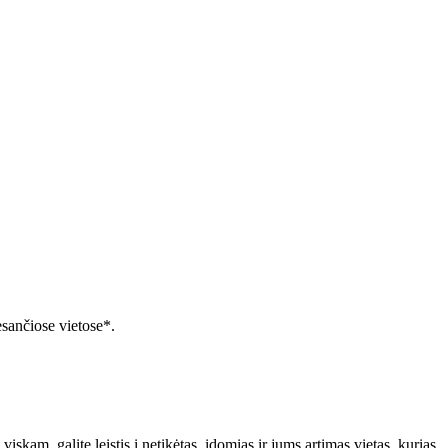
sančiose vietose*.
skam, galite leistis į netikėtas, įdomias ir jums artimas vietas, kurias