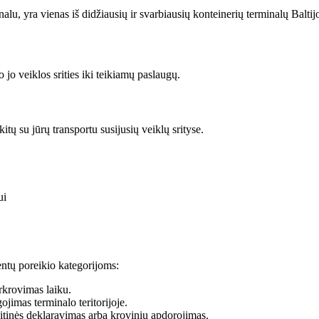
u, yra vienas iš didžiausių ir svarbiausių konteinerių terminalų Baltij
jo veiklos srities iki teikiamų paslaugų.
tų su jūrų transportu susijusių veiklų srityse.
ui
entų poreikio kategorijoms:
rkrovimas laiku.
jimas terminalo teritorijoje.
uitinės deklaravimas arba krovinių apdorojimas.