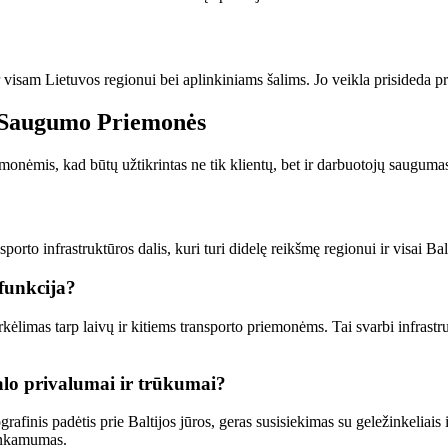
ir visam Lietuvos regionui bei aplinkiniams šalims. Jo veikla prisideda p
r Saugumo Priemonės
monėmis, kad būtų užtikrintas ne tik klientų, bet ir darbuotojų saugum
rto infrastruktūros dalis, kuri turi didelę reikšmę regionui ir visai Balt
 funkcija?
kėlimas tarp laivų ir kitiems transporto priemonėms. Tai svarbi infrastruk
alo privalumai ir trūkumai?
afinis padėtis prie Baltijos jūros, geras susisiekimas su geležinkeliais 
kankamumas.