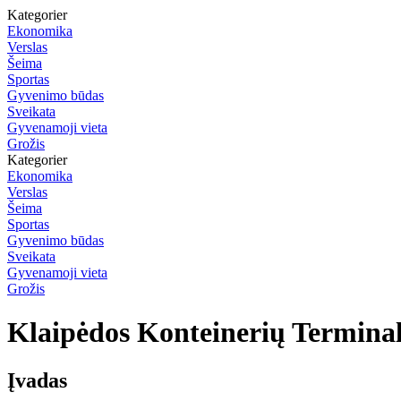
Kategorier
Ekonomika
Verslas
Šeima
Sportas
Gyvenimo būdas
Sveikata
Gyvenamoji vieta
Grožis
Kategorier
Ekonomika
Verslas
Šeima
Sportas
Gyvenimo būdas
Sveikata
Gyvenamoji vieta
Grožis
Klaipėdos Konteinerių Terminala
Įvadas