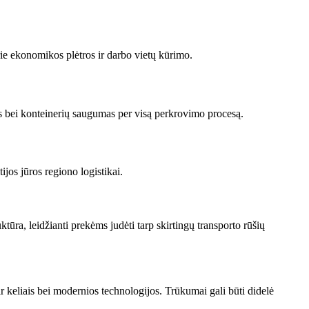
rie ekonomikos plėtros ir darbo vietų kūrimo.
as bei konteinerių saugumas per visą perkrovimo procesą.
ijos jūros regiono logistikai.
tūra, leidžianti prekėms judėti tarp skirtingų transporto rūšių
ir keliais bei modernios technologijos. Trūkumai gali būti didelė