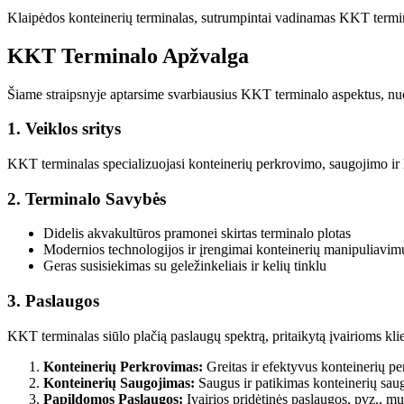
Klaipėdos konteinerių terminalas, sutrumpintai vadinamas KKT terminal
KKT Terminalo Apžvalga
Šiame straipsnyje aptarsime svarbiausius KKT terminalo aspektus, nuo 
1. Veiklos sritys
KKT terminalas specializuojasi konteinerių perkrovimo, saugojimo ir ki
2. Terminalo Savybės
Didelis akvakultūros pramonei skirtas terminalo plotas
Modernios technologijos ir įrengimai konteinerių manipuliavim
Geras susisiekimas su geležinkeliais ir kelių tinklu
3. Paslaugos
KKT terminalas siūlo plačią paslaugų spektrą, pritaikytą įvairioms kli
Konteinerių Perkrovimas:
Greitas ir efektyvus konteinerių pe
Konteinerių Saugojimas:
Saugus ir patikimas konteinerių saugo
Papildomos Paslaugos:
Įvairios pridėtinės paslaugos, pvz., m