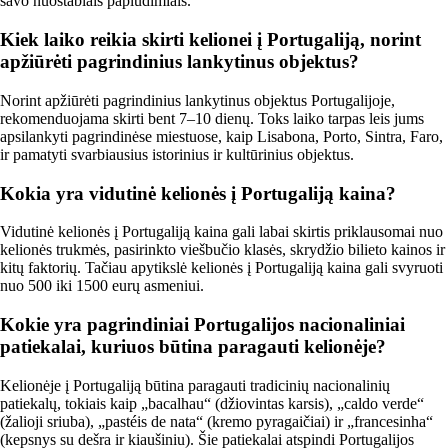
savo nuostabiais paplūdimiais.
Kiek laiko reikia skirti kelionei į Portugaliją, norint
apžiūrėti pagrindinius lankytinus objektus?
Norint apžiūrėti pagrindinius lankytinus objektus Portugalijoje,
rekomenduojama skirti bent 7–10 dienų. Toks laiko tarpas leis jums
apsilankyti pagrindinėse miestuose, kaip Lisabona, Porto, Sintra, Faro,
ir pamatyti svarbiausius istorinius ir kultūrinius objektus.
Kokia yra vidutinė kelionės į Portugaliją kaina?
Vidutinė kelionės į Portugaliją kaina gali labai skirtis priklausomai nuo
kelionės trukmės, pasirinkto viešbučio klasės, skrydžio bilieto kainos ir
kitų faktorių. Tačiau apytikslė kelionės į Portugaliją kaina gali svyruoti
nuo 500 iki 1500 eurų asmeniui.
Kokie yra pagrindiniai Portugalijos nacionaliniai
patiekalai, kuriuos būtina paragauti kelionėje?
Kelionėje į Portugaliją būtina paragauti tradicinių nacionalinių
patiekalų, tokiais kaip „bacalhau“ (džiovintas karsis), „caldo verde“
(žalioji sriuba), „pastéis de nata“ (kremo pyragaičiai) ir „francesinha“
(kepsnys su dešra ir kiaušiniu). Šie patiekalai atspindi Portugalijos