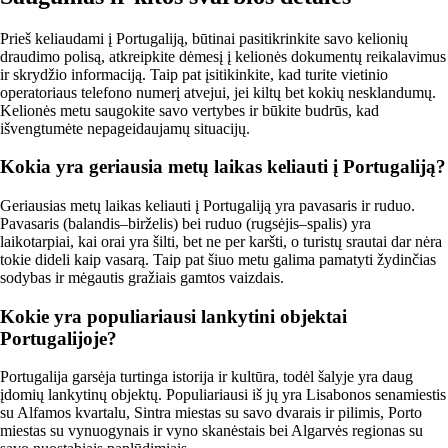
Prieš keliaudami į Portugaliją, būtinai pasitikrinkite savo kelionių
draudimo polisą, atkreipkite dėmesį į kelionės dokumentų reikalavimus
ir skrydžio informaciją. Taip pat įsitikinkite, kad turite vietinio
operatoriaus telefono numerį atvejui, jei kiltų bet kokių nesklandumų.
Kelionės metu saugokite savo vertybes ir būkite budrūs, kad
išvengtumėte nepageidaujamų situacijų.
Kokia yra geriausia metų laikas keliauti į Portugaliją?
Geriausias metų laikas keliauti į Portugaliją yra pavasaris ir ruduo.
Pavasaris (balandis–birželis) bei ruduo (rugsėjis–spalis) yra
laikotarpiai, kai orai yra šilti, bet ne per karšti, o turistų srautai dar nėra
tokie dideli kaip vasarą. Taip pat šiuo metu galima pamatyti žydinčias
sodybas ir mėgautis gražiais gamtos vaizdais.
Kokie yra populiariausi lankytini objektai
Portugalijoje?
Portugalija garsėja turtinga istorija ir kultūra, todėl šalyje yra daug
įdomių lankytinų objektų. Populiariausi iš jų yra Lisabonos senamiestis
su Alfamos kvartalu, Sintra miestas su savo dvarais ir pilimis, Porto
miestas su vynuogynais ir vyno skanėstais bei Algarvės regionas su