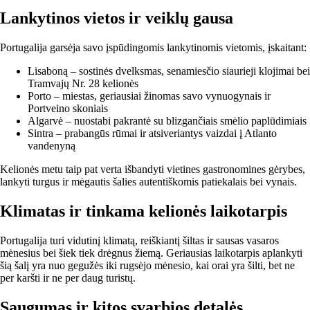
Lankytinos vietos ir veiklų gausa
Portugalija garsėja savo įspūdingomis lankytinomis vietomis, įskaitant:
Lisaboną – sostinės dvelksmas, senamiesčio siaurieji klojimai bei
Tramvajų Nr. 28 kelionės
Porto – miestas, geriausiai žinomas savo vynuogynais ir
Portveino skoniais
Algarvė – nuostabi pakrantė su blizgančiais smėlio paplūdimiais
Sintra – prabangūs rūmai ir atsiveriantys vaizdai į Atlanto
vandenyną
Kelionės metu taip pat verta išbandyti vietines gastronomines gėrybes,
lankyti turgus ir mėgautis šalies autentiškomis patiekalais bei vynais.
Klimatas ir tinkama kelionės laikotarpis
Portugalija turi vidutinį klimatą, reiškiantį šiltas ir sausas vasaros
mėnesius bei šiek tiek drėgnus žiemą. Geriausias laikotarpis aplankyti
šią šalį yra nuo gegužės iki rugsėjo mėnesio, kai orai yra šilti, bet ne
per karšti ir ne per daug turistų.
Saugumas ir kitos svarbios detalės