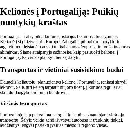
Kelionės į Portugaliją: Puikių
nuotykių kraštas
Portugalija – šalis, pilna kultūros, istorijos bei nuostabios gamtos.
Kelionė į šią Pietvakarių Europos šalį gali tapti puikiu nuotykiu ir
atgaivinimu, leisiančiu atrasti unikalią atmosferą ir patirti neįkainojamas
akimirkas. Šiame straipsnyje sužinosite, kaip pasiruošti kelionei į
Portugaliją, ką verta aplankyti bei ką daryti.
Transportas ir vietiniai susisiekimo būdai
Daugelis keliautojų, planuojantys kelionę į Portugaliją, renkasi skrydį
lėktuvu. Šalis turi keletą tarptautinių oro uostų, į kuriuos reguliariai
skraido daugybė oro linijų bendrovių.
Viešasis transportas
Portugalijoje taip pat galima patogiai keliauti pasinaudojant viešuoju
transportu. Šalyje veikia gerai išvystyti autobusų ir traukinių tinklai,
leidžiantys lengvai pasiekti įvairias miesto ir regiono vietas.