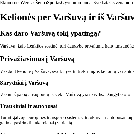
Ekonomika
Verslas
Šeima
Sportas
Gyvenimo būdas
Sveikata
Gyvenamoji 
Kelionės per Varšuvą ir iš Varšu
Kas daro Varšuvą tokį ypatingą?
Varšuva, kaip Lenkijos sostinė, turi daugybę privalumų kaip turistinė ke
Privažiavimas į Varšuvą
Vykdant kelionę į Varšuvą, svarbu įvertinti skirtingus kelionių variantus
Skrydžiai į Varšuvą
Vienu iš patogiausių būdų pasiekti Varšuvą yra skrydis. Daugybė oro linij
Traukiniai ir autobusai
Turint galvoje europines transporto sistemas, traukinys ir autobusai tai
galima pasirinkti tinkamiausią variantą.