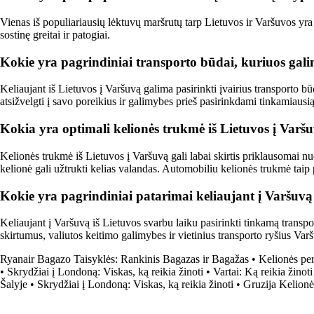
Vienas iš populiariausių lėktuvų maršrutų tarp Lietuvos ir Varšuvos yra
sostinę greitai ir patogiai.
Kokie yra pagrindiniai transporto būdai, kuriuos galim
Keliaujant iš Lietuvos į Varšuvą galima pasirinkti įvairius transporto b
atsižvelgti į savo poreikius ir galimybes prieš pasirinkdami tinkamiausią
Kokia yra optimali kelionės trukmė iš Lietuvos į Var
Kelionės trukmė iš Lietuvos į Varšuvą gali labai skirtis priklausomai nu
kelionė gali užtrukti kelias valandas. Automobiliu kelionės trukmė taip 
Kokie yra pagrindiniai patarimai keliaujant į Varšuvą
Keliaujant į Varšuvą iš Lietuvos svarbu laiku pasirinkti tinkamą transpor
skirtumus, valiutos keitimo galimybes ir vietinius transporto ryšius Va
Ryanair Bagazo Taisyklės: Rankinis Bagazas ir Bagažas
•
Kelionės per
•
Skrydžiai į Londoną: Viskas, ką reikia žinoti
•
Vartai: Ką reikia žinot
Šalyje
•
Skrydžiai į Londoną: Viskas, ką reikia žinoti
•
Gruzija Kelionė