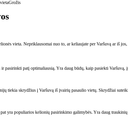
vieta
Grožis
vos
lionės vieta. Nepriklausomai nuo to, ar keliaujate per Varšuvą ar iš jos,
 ir pasirinkti patį optimaliausią. Yra daug būdų, kaip pasiekti Varšuvą, į
ų tiekia skrydžius į Varšuvą iš įvairių pasaulio vietų. Skrydžiai suteikia
p pat yra populiarios kelionių pasirinkimo galimybės. Yra daug traukinių