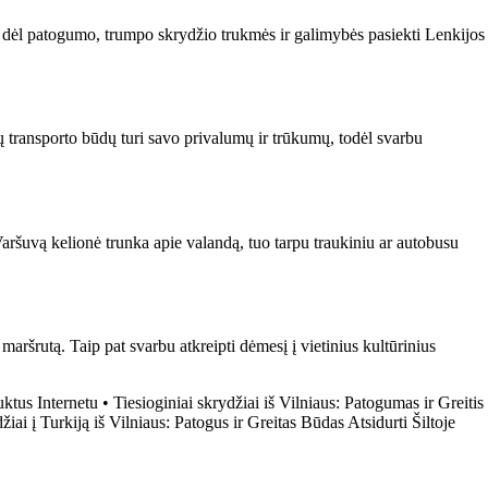
tą dėl patogumo, trumpo skrydžio trukmės ir galimybės pasiekti Lenkijos
šių transporto būdų turi savo privalumų ir trūkumų, todėl svarbu
Varšuvą kelionė trunka apie valandą, tuo tarpu traukiniu ar autobusu
maršrutą. Taip pat svarbu atkreipti dėmesį į vietinius kultūrinius
ktus Internetu
•
Tiesioginiai skrydžiai iš Vilniaus: Patogumas ir Greitis
žiai į Turkiją iš Vilniaus: Patogus ir Greitas Būdas Atsidurti Šiltoje