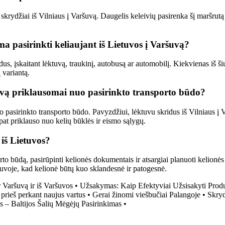
 skrydžiai iš Vilniaus į Varšuvą. Daugelis keleivių pasirenka šį maršru
a pasirinkti keliaujant iš Lietuvos į Varšuvą?
ūdus, įskaitant lėktuvą, traukinį, autobusą ar automobilį. Kiekvienas iš 
 variantą.
šuvą priklausomai nuo pasirinkto transporto būdo?
o pasirinkto transporto būdo. Pavyzdžiui, lėktuvu skridus iš Vilniaus į 
pat priklauso nuo kelių būklės ir eismo sąlygų.
 iš Lietuvos?
to būdą, pasirūpinti kelionės dokumentais ir atsargiai planuoti kelionės 
ršuvoje, kad kelionė būtų kuo sklandesnė ir patogesnė.
 Varšuvą ir iš Varšuvos
•
Užsakymas: Kaip Efektyviai Užsisakyti Produ
i prieš perkant naujus vartus
•
Gerai žinomi viešbučiai Palangoje
•
Skryd
s – Baltijos Šalių Mėgėjų Pasirinkimas
•