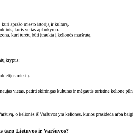
kuri aprašo miesto istoriją ir kultūrą.
inklinis, kuris vertas aplankymo.
na, kuri turėtų būti įtraukta į kelionės maršrutą.
ių kryptis:
okietijos miestų.
ujas vietas, patirti skirtingas kultūras ir mėgautis turistine kelione pil
ršuvą, o kelionės iš Varšuvos yra kelionės, kurios prasideda arba baigia
s tarp Lietuvos ir Varšuvos?