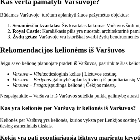
Kas verta pamatyti Varšuvoje?
Būdamas Varšuvoje, turėtum aplankyti šiuos pažymėtus objektus:
Senamiesčio kvartalas:
Šis kvartalas laikomas Varšuvos širdimi, 
Royal Castle:
Karališkasis pilis yra nuostabi architektūrinė pam
Žydų getas:
Varšuvoje yra istoriškai svarbi žydų bendruomenės zo
Rekomendacijos kelionėms iš Varšuvos
Jeigu savo kelionę planuojate pradėti iš Varšuvos, pasirinkite šias kelion
Varsuva – Vilnius:
tiesioginis kelias į Lietuvos sostinę.
Varsuva – Berlynas:
galimybė aplankyti vieną iš populiariausių V
Varsuva – Praga:
įspūdinga kelionė į Čekijos miestą.
Neapsigaukite – Varšuva ir iš Varšuvos suteikia puikią galimybę atrasti na
Kas yra kelionės per Varšuvą ir kelionės iš Varšuvos?
Kelionės per Varšuvą yra kelionės, kurios vyksta per Lenkijos sostinę Va
tiesiog asmeniniais tikslais.
Kokia yra pati populiariausia lėktuvų maršrutų krypti