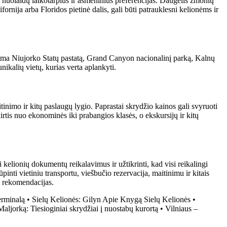
s nuolaidų laikotarpius ir asmeninius preferencijas. Daugelis žmonių
ifornija arba Floridos pietinė dalis, gali būti patrauklesni kelionėms ir
 apima Niujorko Statų pastatą, Grand Canyon nacionalinį parką, Kalnų
ikalių vietų, kurias verta aplankyti.
tinimo ir kitų paslaugų lygio. Paprastai skrydžio kainos gali svyruoti
irtis nuo ekonominės iki prabangios klasės, o ekskursijų ir kitų
kelionių dokumentų reikalavimus ir užtikrinti, kad visi reikalingi
inti vietiniu transportu, viešbučio rezervacija, maitinimu ir kitais
o rekomendacijas.
terminalą
•
Sielų Kelionės: Gilyn Apie Knygą Sielų Kelionės
•
Maljorką: Tiesioginiai skrydžiai į nuostabų kurortą
•
Vilniaus –