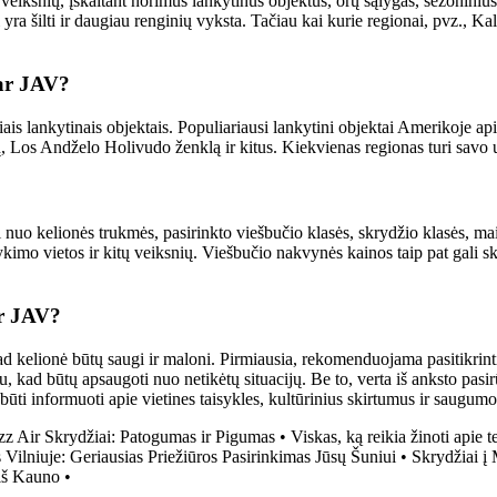
 veiksnių, įskaitant norimus lankytinus objektus, orų sąlygas, sezoniniu
 yra šilti ir daugiau renginių vyksta. Tačiau kai kurie regionai, pvz., Kal
 ar JAV?
riais lankytinais objektais. Populiariausi lankytini objektai Amerikoje
 Los Andželo Holivudo ženklą ir kitus. Kiekvienas regionas turi savo un
 nuo kelionės trukmės, pasirinkto viešbučio klasės, skrydžio klasės, mai
kimo vietos ir kitų veiksnių. Viešbučio nakvynės kainos taip pat gali sk
ar JAV?
 kelionė būtų saugi ir maloni. Pirmiausia, rekomenduojama pasitikrinti 
kad būtų apsaugoti nuo netikėtų situacijų. Be to, verta iš anksto pasirūp
būti informuoti apie vietines taisykles, kultūrinius skirtumus ir saugum
zz Air Skrydžiai: Patogumas ir Pigumas
•
Viskas, ką reikia žinoti apie 
 Vilniuje: Geriausias Priežiūros Pasirinkimas Jūsų Šuniui
•
Skrydžiai į 
 iš Kauno
•