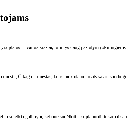
utojams
yra platūs ir įvairūs kraštai, turintys daug pasiūlymų skirtingiems
o miestu, Čikaga – miestas, kuris niekada nenuvils savo įspūdingų
l to suteikia galimybę kelione sudėlioti ir suplanuoti tinkamai sau.