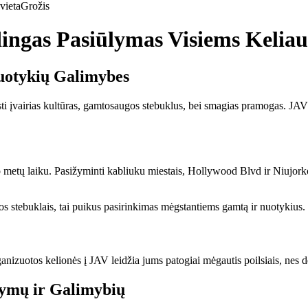
vieta
Grožis
dingas Pasiūlymas Visiems Kelia
Nuotykių Galimybes
asti įvairias kultūras, gamtosaugos stebuklus, bei smagias pramogas. JAV 
o metų laiku. Pasižyminti kabliuku miestais, Hollywood Blvd ir Niujork
os stebuklais, tai puikus pasirinkimas mėgstantiems gamtą ir nuotykius.
anizuotos kelionės į JAV leidžia jums patogiai mėgautis poilsiais, nes dė
ūlymų ir Galimybių