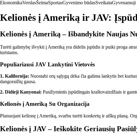
Ekonomika
Verslas
Šeima
Sportas
Gyvenimo būdas
Sveikata
Gyvenamoji 
Kelionės į Ameriką ir JAV: Įspū
Kelionės į Ameriką – Išbandykite Naujas 
Turėti galimybę išvykti į Ameriką yra didelis įspūdis ir puiki proga atr
turistams.
Populiariausi JAV Lankytini Vietovės
1. Kalifornija:
Nuostabi orų sąlygų dėka čia galima lankytis bet kuriu
dangoraižių gausa.
2. Didieji Kanyonai:
Pasižymintis įspūdingais kraštovaizdžiais ir gamt
Kelionės į Ameriką Su Organizacija
Planuojant kelionę į Ameriką, svarbu turėti konkretų ir aiškų planą. Org
Kelionės į JAV – Ieškokite Geriausių Pasi