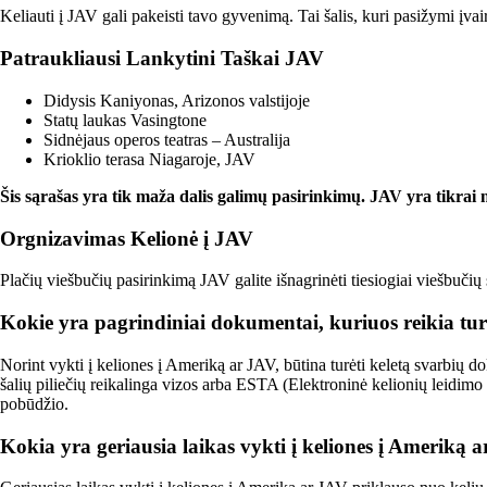
Keliauti į JAV gali pakeisti tavo gyvenimą. Tai šalis, kuri pasižymi įv
Patraukliausi Lankytini Taškai JAV
Didysis Kaniyonas, Arizonos valstijoje
Statų laukas Vasingtone
Sidnėjaus operos teatras – Australija
Krioklio terasa Niagaroje, JAV
Šis sąrašas yra tik maža dalis galimų pasirinkimų. JAV yra tikrai ne
Orgnizavimas Kelionė į JAV
Plačių viešbučių pasirinkimą JAV galite išnagrinėti tiesiogiai viešbučių
Kokie yra pagrindiniai dokumentai, kuriuos reikia turė
Norint vykti į keliones į Ameriką ar JAV, būtina turėti keletą svarbių do
šalių piliečių reikalinga vizos arba ESTA (Elektroninė kelionių leidimo 
pobūdžio.
Kokia yra geriausia laikas vykti į keliones į Ameriką 