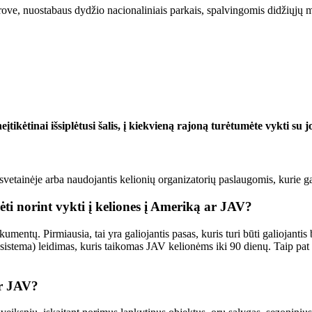
airove, nuostabaus dydžio nacionaliniais parkais, spalvingomis didžiųjų 
įtikėtinai išsiplėtusi šalis, į kiekvieną rajoną turėtumėte vykti su 
 svetainėje arba naudojantis kelionių organizatorių paslaugomis, kurie ga
ti norint vykti į keliones į Ameriką ar JAV?
kumentų. Pirmiausia, tai yra galiojantis pasas, kuris turi būti galiojant
sistema) leidimas, kuris taikomas JAV kelionėms iki 90 dienų. Taip pat g
ar JAV?