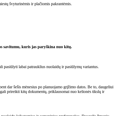
miestų švyturinėmis ir plačiomis pakrantėmis.
jos savitumu, kuris jas paryškina nuo kitų.
li pasiūlyti labai patrauklius nuolaidų ir pasiūlymų variantus.
is bent dar šešis mėnesius po planuojamo grįžimo datos. Be to, daugeliui
ali prireikti kitų dokumentų, priklausomai nuo kelionės tikslų ir