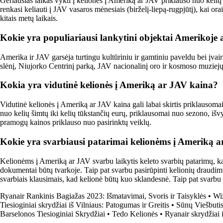
Geriausias laikas vykti į keliones į Ameriką ar JAV priklauso nuo kelių
renkasi keliauti į JAV vasaros mėnesiais (birželį-liepą-rugpjūtį), kai orai
kitais metų laikais.
Kokie yra populiariausi lankytini objektai Amerikoje
Amerika ir JAV garsėja turtingu kultūriniu ir gamtiniu paveldu bei įvai
slėnį, Niujorko Centrinį parką, JAV nacionalinį oro ir kosmoso muziejų,
Kokia yra vidutinė kelionės į Ameriką ar JAV kaina?
Vidutinė kelionės į Ameriką ar JAV kaina gali labai skirtis priklausomai
nuo kelių šimtų iki kelių tūkstančių eurų, priklausomai nuo sezono, išvy
pramogų kainos priklauso nuo pasirinktų veiklų.
Kokie yra svarbiausi patarimai kelionėms į Ameriką 
Kelionėms į Ameriką ar JAV svarbu laikytis keleto svarbių patarimų, kad
dokumentai būtų tvarkoje. Taip pat svarbu pasirūpinti kelionių draudimu, 
svarbiais klausimais, kad kelionė būtų kuo sklandesnė. Taip pat svarbu 
Ryanair Rankinis Bagiažas 2023: Išmatavimai, Svoris ir Taisyklės
•
Wi
Tiesioginiai skrydžiai iš Vilniaus: Patogumas ir Greitis
•
Sūnų Viešbutis
Barselonos Tiesioginiai Skrydžiai
•
Tedo Kelionės
•
Ryanair skrydžiai