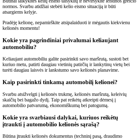
Būtinai laikykitės kelių eismo taisyklių ir neviršykite leistinos greičio
normos. Svarbu atidžiai stebėti kelio eismo situaciją ir būti
atsargiems kelyje.
Pradėję kelionę, nepamirškite atsipalaiduoti ir mėgautis kiekvienu
kelionės momentu!
Kokie yra pagrindiniai privalumai keliaujant
automobiliu?
Keliaujant automobiliu galite pasirinkti savo maršrutą, sustoti bet
kuriuo metu, patirti daugiau vietinių patirčių ir lankytinų vietų bei
turėti daugiau laisvės ir lankstumo savo kelionės planavime.
Kaip pasirinkti tinkamą automobilį kelionei?
Svarbu atsižvelgti į kelionės trukmę, kelionės maršrutą, keleivių
skaičių bei bagažo dydį. Taip pat reikėtų atkreipti dėmesį į
automobilio patvarumą, ekonomiškumą bei patogumą.
Kokie yra svarbiausi dalykai, kuriuos reikėtų
įtraukti į automobilio kelionės sąrašą?
Būtina įtraukti kelionės dokumentus (techninį pasą, draudimo