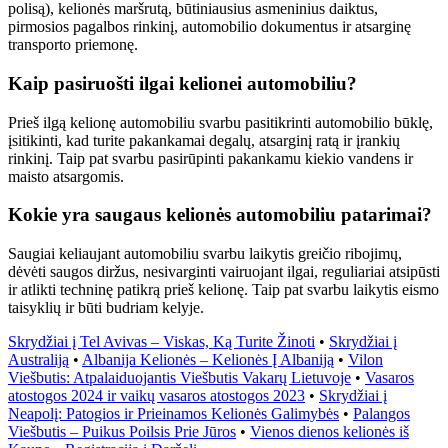
polisą), kelionės maršrutą, būtiniausius asmeninius daiktus,
pirmosios pagalbos rinkinį, automobilio dokumentus ir atsarginę
transporto priemonę.
Kaip pasiruošti ilgai kelionei automobiliu?
Prieš ilgą kelionę automobiliu svarbu pasitikrinti automobilio būklę,
įsitikinti, kad turite pakankamai degalų, atsarginį ratą ir įrankių
rinkinį. Taip pat svarbu pasirūpinti pakankamu kiekio vandens ir
maisto atsargomis.
Kokie yra saugaus kelionės automobiliu patarimai?
Saugiai keliaujant automobiliu svarbu laikytis greičio ribojimų,
dėvėti saugos diržus, nesivarginti vairuojant ilgai, reguliariai atsipūsti
ir atlikti techninę patikrą prieš kelionę. Taip pat svarbu laikytis eismo
taisyklių ir būti budriam kelyje.
Skrydžiai į Tel Avivas – Viskas, Ką Turite Žinoti
•
Skrydžiai į
Australiją
•
Albanija Kelionės – Kelionės Į Albaniją
•
Vilon
Viešbutis: Atpalaiduojantis Viešbutis Vakarų Lietuvoje
•
Vasaros
atostogos 2024 ir vaikų vasaros atostogos 2023
•
Skrydžiai į
Neapolį: Patogios ir Prieinamos Kelionės Galimybės
•
Palangos
Viešbutis – Puikus Poilsis Prie Jūros
•
Vienos dienos kelionės iš