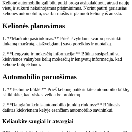
Kelionė automobiliu gali būti puiki proga atsipalaiduoti, atrasti naujų
vietų ir sukurti nekainojamus prisiminimus. Norint patirti geriausias
keliones automobiliu, svarbu ruoštis ir planuoti kelionę iš anksto.
Kelionės planavimas
1. **Maršruto pasirinkimas:** Prieš išvykdami svarbu pasirinkti
tinkamą maršrutą, atsižvelgiant į savo poreikius ir nuotaiką.
2. **Lengvatų ir mokesčių informacija:** Būtina susipažinti su
kiekvienos valstybės kelių mokesčių ir lengvatų informacija, kad
kelionė būtų sklandi.
Automobilio paruošimas
1. **Techninė būklė:** Prieš kelionę patikrinkite automobilio būklę,
įsitikinkite, kad viskas veikia be problemų.
2. **Daugiafunkcinis automobilio įrankių rinkinys:** Būtinasis
daiktas kiekvienam kelyje esančiam automobilio savininkui.
Keliaukite saugiai ir atsargiai