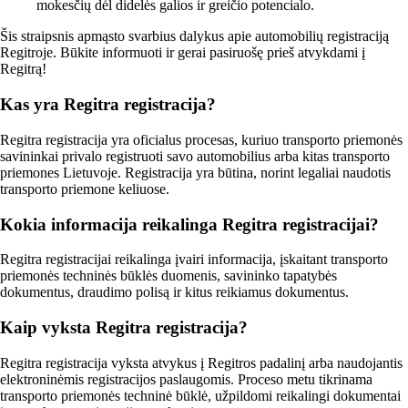
mokesčių dėl didelės galios ir greičio potencialo.
Šis straipsnis apmąsto svarbius dalykus apie automobilių registraciją
Regitroje. Būkite informuoti ir gerai pasiruošę prieš atvykdami į
Regitrą!
Kas yra Regitra registracija?
Regitra registracija yra oficialus procesas, kuriuo transporto priemonės
savininkai privalo registruoti savo automobilius arba kitas transporto
priemones Lietuvoje. Registracija yra būtina, norint legaliai naudotis
transporto priemone keliuose.
Kokia informacija reikalinga Regitra registracijai?
Regitra registracijai reikalinga įvairi informacija, įskaitant transporto
priemonės techninės būklės duomenis, savininko tapatybės
dokumentus, draudimo polisą ir kitus reikiamus dokumentus.
Kaip vyksta Regitra registracija?
Regitra registracija vyksta atvykus į Regitros padalinį arba naudojantis
elektroninėmis registracijos paslaugomis. Proceso metu tikrinama
transporto priemonės techninė būklė, užpildomi reikalingi dokumentai