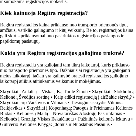
ir sumokama registracijos mokestis.
Kiek kainuoja Regitra registracija?
Regitra registracijos kaina priklauso nuo transporto priemonės tipų,
amžiaus, variklio galingumo ir kitų veiksnių. Be to, registracijos kaina
gali skirtis priklausomai nuo pasirinktos registracijos paslaugos ir
papildomų paslaugų.
Kokia yra Regitra registracijos galiojimo trukmė?
Regitra registracija yra galiojanti tam tikrą laikotarpį, kuris priklauso
nuo transporto priemonės tipo. Dažniausiai registracija yra galiojanti
metus laikotarpį, tačiau yra galimybė pratęsti registracijos galiojimo
laikotarpį atlikus atitinkamus veiksmus ir mokėjimus.
Skrydžiai į Antaliją – Viskas, Ką Turite Žinoti
•
Skrydžiai į Stokholmą:
Kelionė į Švedijos sostinę
•
Kaip atlikti registraciją į airBaltic skrydį?
•
Skrydžiai tarp Varšuvos ir Vilniaus
•
Tiesioginis skrydis Vilnius-
Reikjavikas
•
Skrydžiai į Kopenhagą: Patogus ir Prieinamas Kelionės
Būdas
•
Kelionės į Maltą – Novatoriškas Atostogų Pasirinkimas
•
Kelionės į Gruziją: Viskas Išskaičiuota
•
Pažintinės kelionės lėktuvu
•
Guliverio Kelionės Knyga: Įdomus ir Nuostabus Pasaulis
•