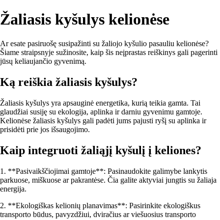
Žaliasis kyšulys kelionėse
Ar esate pasiruošę susipažinti su žaliojo kyšulio pasauliu kelionėse?
Šiame straipsnyje sužinosite, kaip šis neįprastas reiškinys gali pagerinti
jūsų keliaujančio gyvenimą.
Ką reiškia žaliasis kyšulys?
Žaliasis kyšulys yra apsauginė energetika, kurią teikia gamta. Tai
glaudžiai susiję su ekologija, aplinka ir darniu gyvenimu gamtoje.
Kelionėse žaliasis kyšulys gali padėti jums pajusti ryšį su aplinka ir
prisidėti prie jos išsaugojimo.
Kaip integruoti žaliąjį kyšulį į keliones?
1. **Pasivaikščiojimai gamtoje**: Pasinaudokite galimybe lankytis
parkuose, miškuose ar pakrantėse. Čia galite aktyviai jungtis su žaliaja
energija.
2. **Ekologiškas kelionių planavimas**: Pasirinkite ekologiškus
transporto būdus, pavyzdžiui, dviračius ar viešuosius transporto