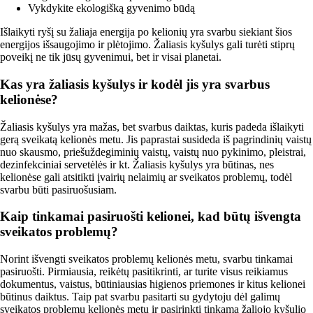
Vykdykite ekologišką gyvenimo būdą
Išlaikyti ryšį su žaliaja energija po kelionių yra svarbu siekiant šios
energijos išsaugojimo ir plėtojimo. Žaliasis kyšulys gali turėti stiprų
poveikį ne tik jūsų gyvenimui, bet ir visai planetai.
Kas yra žaliasis kyšulys ir kodėl jis yra svarbus
kelionėse?
Žaliasis kyšulys yra mažas, bet svarbus daiktas, kuris padeda išlaikyti
gerą sveikatą kelionės metu. Jis paprastai susideda iš pagrindinių vaistų
nuo skausmo, priešuždegiminių vaistų, vaistų nuo pykinimo, pleistrai,
dezinfekciniai servetėlės ir kt. Žaliasis kyšulys yra būtinas, nes
kelionėse gali atsitikti įvairių nelaimių ar sveikatos problemų, todėl
svarbu būti pasiruošusiam.
Kaip tinkamai pasiruošti kelionei, kad būtų išvengta
sveikatos problemų?
Norint išvengti sveikatos problemų kelionės metu, svarbu tinkamai
pasiruošti. Pirmiausia, reikėtų pasitikrinti, ar turite visus reikiamus
dokumentus, vaistus, būtiniausias higienos priemones ir kitus kelionei
būtinus daiktus. Taip pat svarbu pasitarti su gydytoju dėl galimų
sveikatos problemų kelionės metu ir pasirinkti tinkamą žaliojo kyšulio