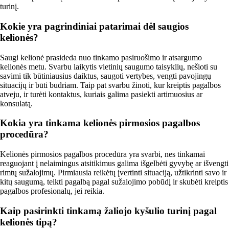
turinį.
Kokie yra pagrindiniai patarimai dėl saugios
kelionės?
Saugi kelionė prasideda nuo tinkamo pasiruošimo ir atsargumo
kelionės metu. Svarbu laikytis vietinių saugumo taisyklių, nešioti su
savimi tik būtiniausius daiktus, saugoti vertybes, vengti pavojingų
situacijų ir būti budriam. Taip pat svarbu žinoti, kur kreiptis pagalbos
atveju, ir turėti kontaktus, kuriais galima pasiekti artimuosius ar
konsulatą.
Kokia yra tinkama kelionės pirmosios pagalbos
procedūra?
Kelionės pirmosios pagalbos procedūra yra svarbi, nes tinkamai
reaguojant į nelaimingus atsitikimus galima išgelbėti gyvybę ar išvengti
rimtų sužalojimų. Pirmiausia reikėtų įvertinti situaciją, užtikrinti savo ir
kitų saugumą, teikti pagalbą pagal sužalojimo pobūdį ir skubėti kreiptis
pagalbos profesionalų, jei reikia.
Kaip pasirinkti tinkamą žaliojo kyšulio turinį pagal
kelionės tipą?