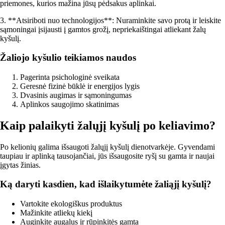
priemones, kurios mažina jūsų pėdsakus aplinkai.
3. **Atsiriboti nuo technologijos**: Nuraminkite savo protą ir leiskite
sąmoningai įsijausti į gamtos grožį, nepriekaištingai atliekant žalų
kyšulį.
Žaliojo kyšulio teikiamos naudos
Pagerinta psichologinė sveikata
Geresnė fizinė būklė ir energijos lygis
Dvasinis augimas ir sąmoningumas
Aplinkos saugojimo skatinimas
Kaip palaikyti žalųjį kyšulį po keliavimo?
Po kelionių galima išsaugoti žalųjį kyšulį dienotvarkėje. Gyvendami
taupiau ir aplinką tausojančiai, jūs išsaugosite ryšį su gamta ir naujai
įgytas žinias.
Ką daryti kasdien, kad išlaikytumėte žaliąjį kyšulį?
Vartokite ekologiškus produktus
Mažinkite atliekų kiekį
Auginkite augalus ir rūpinkitės gamta